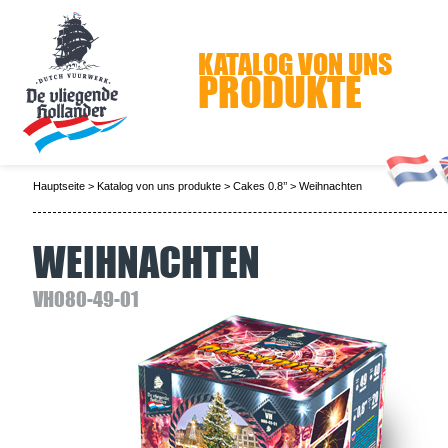
KATALOG VON UNS
PRODUKTE
Hauptseite
>
Katalog von uns produkte
>
Cakes 0.8’’
>
Weihnachten
WEIHNACHTEN
VH080-49-01